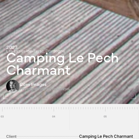
2023
Camping Le Pech
Les Eyzies-de-Tayac, Dordogne
Charmant
Com Images
Photographe Professionnel
Camping Le Pech Charmant
Client