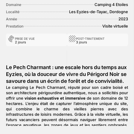
Camping 4 Etoiles
Domaine
Les Eyzies-de-Tayac, Dordogne
Localité
2023
Année
Visite virtuelle
Prestation
PRISE DE VUE
POST-TRAITEMENT
2 jours
3 jours
Le Pech Charmant : une escale hors du temps aux
Eyzies, où la douceur de vivre du Périgord Noir se
savoure dans un écrin de forêt et de convivialité.
Le camping Le Pech Charmant, réputé pour son cadre boisé et
son architecture périgourdine authentique, nous a sollicités pour
offrir une
vision exhaustive et immersive
de son domaine de 12
hectares. L’enjeu était de capturer l’atmosphère unique du site,
qui combine le charme des vieilles pierres avec des
infrastructures de loisirs modernes. Grâce à la visite virtuelle, les
futurs vacanciers peuvent désormais naviguer librement entre
l’espace aquatique, les zones de jeux et les sentiers ombragés.
Cet outil permet de comprendre instantanément l’agencement du