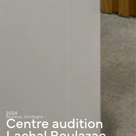
2024
Centre audition
Boulazac, Dordogne
Lachal Boulazac