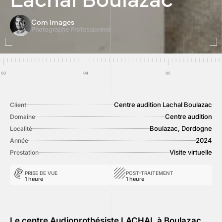
Com Images
Photographe Professionnel
Centre audition Lachal Boulazac
Client
Centre audition
Domaine
Boulazac, Dordogne
Localité
2024
Année
Visite virtuelle
Prestation
PRISE DE VUE
POST-TRAITEMENT
1 heure
1 heure
Le centre Audioprothésiste LACHAL à Boulazac