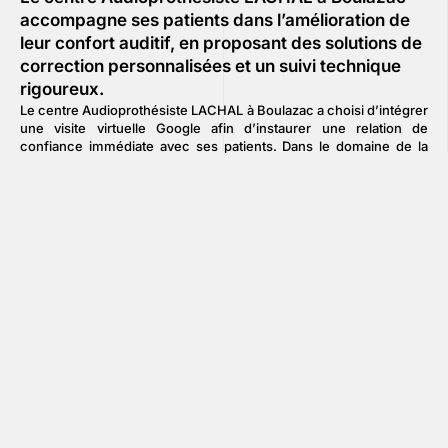
accompagne ses patients dans l’amélioration de
leur confort auditif, en proposant des solutions de
correction personnalisées et un suivi technique
rigoureux.
Le centre Audioprothésiste LACHAL à Boulazac a choisi d’intégrer
une visite virtuelle Google afin d’instaurer une relation de
confiance immédiate avec ses patients. Dans le domaine de la
santé auditive, la transparence est un facteur de réassurance
déterminant. Cet outil permet de découvrir à distance
l’environnement de soin et les cabines d’examen acoustique. En
visualisant un cadre calme, propre et professionnel avant leur
premier rendez-vous, les patients abordent leur consultation avec
une plus grande sérénité.