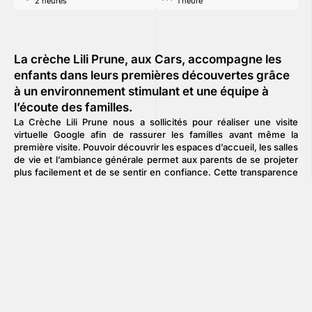
2 heures
1 heure
La crèche Lili Prune, aux Cars, accompagne les
enfants dans leurs premières découvertes grâce
à un environnement stimulant et une équipe à
l’écoute des familles.
La Crèche Lili Prune nous a sollicités pour réaliser une visite
virtuelle Google afin de rassurer les familles avant même la
première visite. Pouvoir découvrir les espaces d’accueil, les salles
de vie et l’ambiance générale permet aux parents de se projeter
plus facilement et de se sentir en confiance. Cette transparence
est particulièrement précieuse lorsqu’on confie son enfant : la
visite virtuelle montre un environnement chaleureux, sécurisé et
adapté aux tout-petits.
La crèche a également souhaité renforcer sa visibilité locale et se
différencier sur Google. Une visite virtuelle enrichit la fiche
Google et capte davantage l’attention des personnes qui
recherchent un mode de garde aux Cars. Cela peut générer plus
de contacts et accélérer la décision des familles. C’est un outil
moderne, accessible 24h/24, qui met en avant la qualité de
l’accueil et facilite le passage d’une recherche en ligne à une
rencontre sur place.