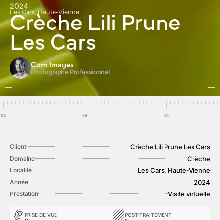
2024
Crèche Lili Prune
Les Cars, Haute-Vienne
Les Cars
Com Images
Photographe Professionnel
Crèche Lili Prune Les Cars
Client
Crèche
Domaine
Les Cars, Haute-Vienne
Localité
2024
Année
Visite virtuelle
Prestation
PRISE DE VUE
POST-TRAITEMENT