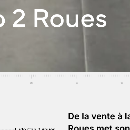
 2 Roues
De la vente à 
Roues met son 
Ludo Cap 2 Roues