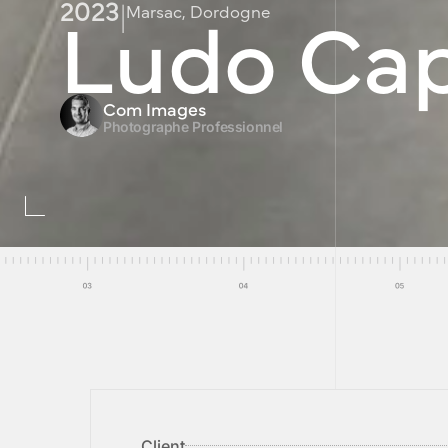
Ludo Cap
2023
|
Marsac, Dordogne
Com Images
Photographe Professionnel
Client