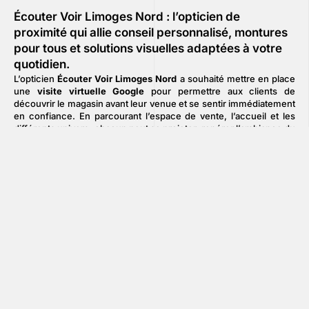
Écouter Voir Limoges Nord : l’opticien de
proximité qui allie conseil personnalisé, montures
pour tous et solutions visuelles adaptées à votre
quotidien.
L’opticien
Écouter Voir Limoges Nord
a souhaité mettre en place
une
visite virtuelle Google
pour permettre aux clients de
découvrir le magasin avant leur venue et se sentir immédiatement
en confiance. En parcourant l’espace de vente, l’accueil et les
différents univers, chacun peut se projeter, repérer l’ambiance du
lieu et comprendre l’organisation du magasin. Cette transparence
rassure particulièrement les nouveaux clients et met en valeur la
qualité de l’environnement.
Cette visite virtuelle répond également à un objectif de
visibilité
et de praticité
: intégrée à la fiche Google, elle rend le point de
vente plus attractif au moment où les internautes comparent les
opticiens et choisissent où prendre rendez-vous.