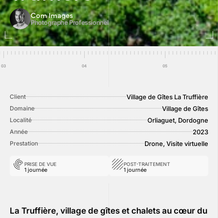
Com Images
Photographe Professionnel
Village de Gîtes La Truffière
Client
Village de Gîtes
Domaine
Orliaguet, Dordogne
Localité
2023
Année
Drone, Visite virtuelle
Prestation
PRISE DE VUE
POST-TRAITEMENT
1 journée
1 journée
La Truffière, village de gîtes et chalets au cœur du