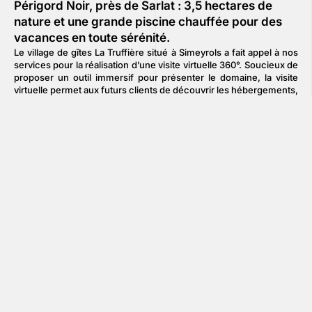
Périgord Noir, près de Sarlat : 3,5 hectares de
nature et une grande piscine chauffée pour des
vacances en toute sérénité.
Le village de gîtes La Truffière situé à Simeyrols a fait appel à nos
services pour la réalisation d’une visite virtuelle 360°. Soucieux de
proposer un outil immersif pour présenter le domaine, la visite
virtuelle permet aux futurs clients de découvrir les hébergements,
les espaces communs et l’environnement comme s’ils y étaient.
C’est également le moyen pour rassurer et convaincre avant
même l’arrivée sur place.
En savoir plus
Nous contacter