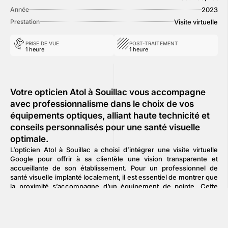
2023
Année
Visite virtuelle
Prestation
PRISE DE VUE
POST-TRAITEMENT
1 heure
1 heure
Votre opticien Atol à Souillac vous accompagne
avec professionnalisme dans le choix de vos
équipements optiques, alliant haute technicité et
conseils personnalisés pour une santé visuelle
optimale.
L’opticien Atol à Souillac a choisi d’intégrer une visite virtuelle
Google pour offrir à sa clientèle une vision transparente et
accueillante de son établissement. Pour un professionnel de
santé visuelle implanté localement, il est essentiel de montrer que
la proximité s’accompagne d’un équipement de pointe. Cette
immersion à 360° permet aux internautes de découvrir
l’agencement moderne du magasin, la clarté des espaces
d’exposition et le soin apporté à la présentation des collections. En
ouvrant virtuellement ses portes, Atol Souillac valorise son savoir-