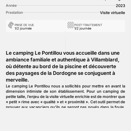
2023
Année
Visite virtuelle
Prestation
PRISE DE VUE
POST-TRAITEMENT
1/2 journée
1/2 journée
Le camping Le Pontillou vous accueille dans une
ambiance familiale et authentique à Villamblard,
où détente au bord de la piscine et découverte
des paysages de la Dordogne se conjuguent à
merveille.
Le camping Le Pontillou nous a sollicités pour mettre en avant la
dimension intimiste de son établissement. Pour un camping de
petite taille, l’enjeu de la visite virtuelle enrichie est de montrer que
« petit » rime avec « qualité » et « proximité ». Cet outil permet de
prouver aux vacanciers qu’ils ne seront pas noyés dans la foule,
en offrant une
lecture claire et immédiate de la structure
. En
quelques clics, l’utilisateur embrasse l’ensemble du domaine,
visualisant la courte distance entre son hébergement, la piscine et
les services, ce qui souligne le côté pratique et rassurant d’un