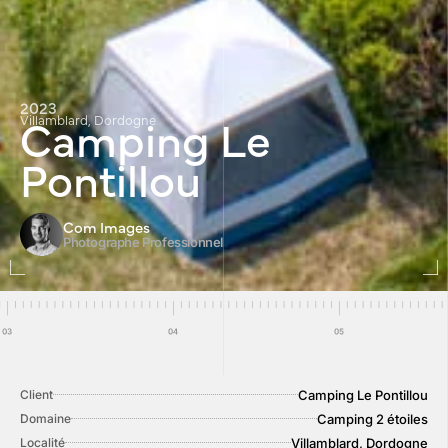
2023
Camping Le
Villamblard, Dordogne
Pontillou
Com Images
Photographe Professionnel
Camping Le Pontillou
Client
Camping 2 étoiles
Domaine
Villamblard, Dordogne
Localité