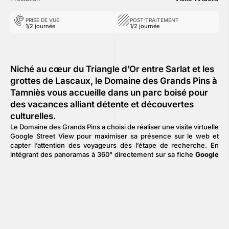
PRISE DE VUE
POST-TRAITEMENT
1/2 journée
1/2 journée
Niché au cœur du Triangle d’Or entre Sarlat et les
grottes de Lascaux, le Domaine des Grands Pins à
Tamniès vous accueille dans un parc boisé pour
des vacances alliant détente et découvertes
culturelles.
Le Domaine des Grands Pins a choisi de réaliser une visite virtuelle
Google Street View pour maximiser sa présence sur le web et
capter l’attention des voyageurs dès l’étape de recherche. En
intégrant des panoramas à 360° directement sur sa fiche
Google
Business Profile
, le camping améliore son référencement local et
se démarque visuellement dans les résultats de recherche et sur
Google Maps. Cette stratégie permet aux internautes une
immersion immédiate dans le domaine, augmentant ainsi
considérablement le taux de clic et l’attractivité de l’établissement
face à la concurrence.
L’objectif de cette visite virtuelle est également de briser la
barrière du numérique en offrant une
transparence totale sur