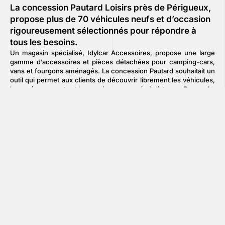
La concession Pautard Loisirs près de Périgueux,
propose plus de 70 véhicules neufs et d’occasion
rigoureusement sélectionnés pour répondre à
tous les besoins.
Un magasin spécialisé, Idylcar Accessoires, propose une large
gamme d’accessoires et pièces détachées pour camping-cars,
vans et fourgons aménagés. La concession Pautard souhaitait un
outil qui permet aux clients de découvrir librement les véhicules,
les aménagements et les services proposés à distance. Pour cela,
nous leur avons proposé la réalisation d’une visite virtuelle
immersive. Cet outil de communication permet une première
expérience qui renforce la confiance et facilite la décision d’achat
ou de visite.
En savoir plus
Nous contacter