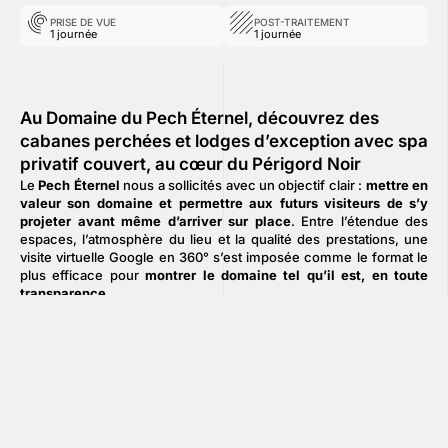
PRISE DE VUE
POST-TRAITEMENT
1 journée
1 journée
Au Domaine du Pech Éternel, découvrez des
cabanes perchées et lodges d’exception avec spa
privatif couvert, au cœur du Périgord Noir
Le
Pech Éternel
nous a sollicités avec un objectif clair :
mettre en
valeur son domaine et permettre aux futurs visiteurs de s’y
projeter avant même d’arriver sur place
. Entre l’étendue des
espaces, l’atmosphère du lieu et la qualité des prestations, une
visite virtuelle Google en 360° s’est imposée comme le format le
plus efficace pour
montrer le domaine tel qu’il est, en toute
transparence
.
En
2023
, nous avons réalisé une
première visite virtuelle 360°
afin de présenter les principaux espaces et de créer un parcours
immersif fidèle à l’expérience sur site. Cette réalisation a permis
au domaine de
gagner en visibilité
et de
valoriser l’identité du
Pech Éternel
.
En
2025
, le Pech Éternel nous a de nouveau fait confiance pour
actualiser la visite
à la suite de la création de
nouveaux lodges
.
L’enjeu : intégrer ces nouveautés au parcours, maintenir une