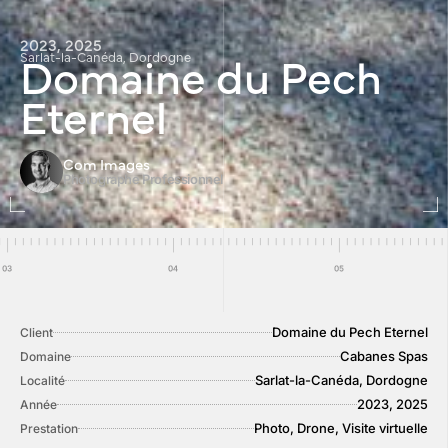
2023, 2025
Domaine du Pech
Sarlat-la-Canéda, Dordogne
Eternel
Com Images
Photographe Professionnel
Domaine du Pech Eternel
Client
Cabanes Spas
Domaine
Sarlat-la-Canéda, Dordogne
Localité
2023, 2025
Année
Photo, Drone, Visite virtuelle
Prestation